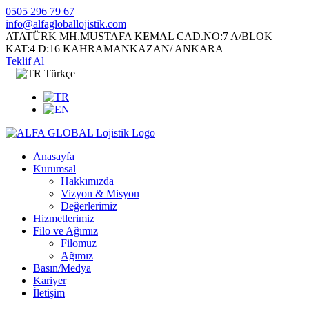
0505 296 79 67
info@alfagloballojistik.com
ATATÜRK MH.MUSTAFA KEMAL CAD.NO:7 A/BLOK
KAT:4 D:16 KAHRAMANKAZAN/ ANKARA
Teklif Al
Türkçe
Anasayfa
Kurumsal
Hakkımızda
Vizyon & Misyon
Değerlerimiz
Hizmetlerimiz
Filo ve Ağımız
Filomuz
Ağımız
Basın/Medya
Kariyer
İletişim