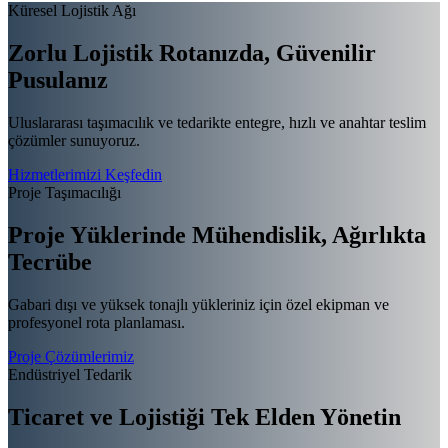
Küresel Lojistik Ağı
Zorlu Lojistik Rotanızda,
Güvenilir
Pusulanız
Uluslararası taşımacılık ve tedarikte entegre, hızlı ve anahtar teslim
çözümler sunuyoruz.
Hizmetlerimizi Keşfedin
Proje Taşımacılığı
Proje Yüklerinde Mühendislik,
Ağırlıkta
Tecrübe
Gabari dışı ve yüksek tonajlı yükleriniz için özel ekipman ve
profesyonel rota planlaması.
Proje Çözümlerimiz
Endüstriyel Tedarik
Ticaret ve Lojistiği
Tek Elden Yönetin