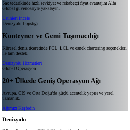
Sac tedarikinde hızlı sevkiyat ve rekabetçi fiyat avantajını Alfa
Global güvencesiyle yakalayın.
Ürünleri İncele
Denizyolu Lojistiği
Konteyner ve Gemi
Taşımacılığı
Küresel deniz ticaretinde FCL, LCL ve esnek chartering seçenekleri
ile tam destek.
Denizyolu Hizmetleri
Global Operasyon
20+ Ülkede Geniş
Operasyon Ağı
Avrupa, CIS ve Orta Doğu'da güçlü acentelik yapısı ve yerel
uzmanlık.
Ağımızı Keşfedin
Denizyolu