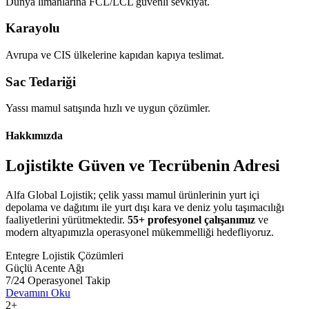
Dünya limanlarına FCL/LCL güvenli sevkiyat.
Karayolu
Avrupa ve CIS ülkelerine kapıdan kapıya teslimat.
Sac Tedariği
Yassı mamul satışında hızlı ve uygun çözümler.
Hakkımızda
Lojistikte Güven ve
Tecrübenin Adresi
Alfa Global Lojistik; çelik yassı mamul ürünlerinin yurt içi
depolama ve dağıtımı ile yurt dışı kara ve deniz yolu taşımacılığı
faaliyetlerini yürütmektedir.
55+ profesyonel çalışanımız
ve
modern altyapımızla operasyonel mükemmelliği hedefliyoruz.
Entegre Lojistik Çözümleri
Güçlü Acente Ağı
7/24 Operasyonel Takip
Devamını Oku
2+