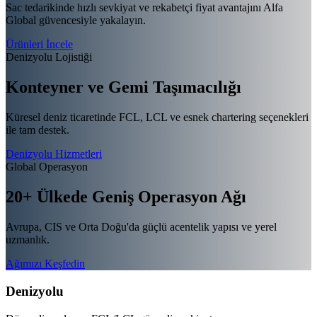
Sac tedarikinde hızlı sevkiyat ve rekabetçi fiyat avantajını Alfa
Global güvencesiyle yakalayın.
Ürünleri İncele
Denizyolu Lojistiği
Konteyner ve Gemi
Taşımacılığı
Küresel deniz ticaretinde FCL, LCL ve esnek chartering seçenekleri
ile tam destek.
Denizyolu Hizmetleri
Global Operasyon
20+ Ülkede Geniş
Operasyon Ağı
Avrupa, CIS ve Orta Doğu'da güçlü acentelik yapısı ve yerel
uzmanlık.
Ağımızı Keşfedin
Denizyolu