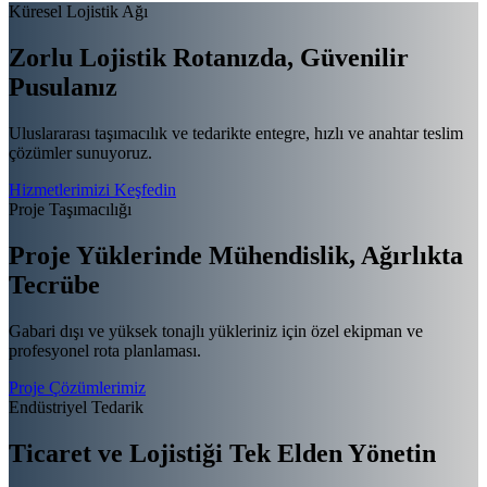
Küresel Lojistik Ağı
Zorlu Lojistik Rotanızda,
Güvenilir
Pusulanız
Uluslararası taşımacılık ve tedarikte entegre, hızlı ve anahtar teslim
çözümler sunuyoruz.
Hizmetlerimizi Keşfedin
Proje Taşımacılığı
Proje Yüklerinde Mühendislik,
Ağırlıkta
Tecrübe
Gabari dışı ve yüksek tonajlı yükleriniz için özel ekipman ve
profesyonel rota planlaması.
Proje Çözümlerimiz
Endüstriyel Tedarik
Ticaret ve Lojistiği
Tek Elden Yönetin