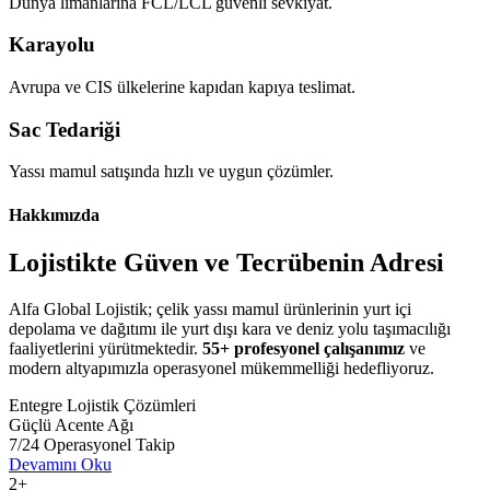
Dünya limanlarına FCL/LCL güvenli sevkiyat.
Karayolu
Avrupa ve CIS ülkelerine kapıdan kapıya teslimat.
Sac Tedariği
Yassı mamul satışında hızlı ve uygun çözümler.
Hakkımızda
Lojistikte Güven ve
Tecrübenin Adresi
Alfa Global Lojistik; çelik yassı mamul ürünlerinin yurt içi
depolama ve dağıtımı ile yurt dışı kara ve deniz yolu taşımacılığı
faaliyetlerini yürütmektedir.
55+ profesyonel çalışanımız
ve
modern altyapımızla operasyonel mükemmelliği hedefliyoruz.
Entegre Lojistik Çözümleri
Güçlü Acente Ağı
7/24 Operasyonel Takip
Devamını Oku
2+