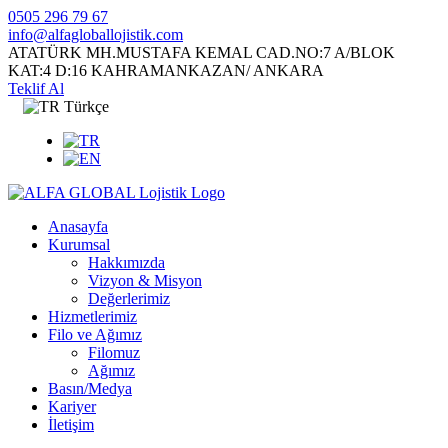
0505 296 79 67
info@alfagloballojistik.com
ATATÜRK MH.MUSTAFA KEMAL CAD.NO:7 A/BLOK
KAT:4 D:16 KAHRAMANKAZAN/ ANKARA
Teklif Al
Türkçe
Anasayfa
Kurumsal
Hakkımızda
Vizyon & Misyon
Değerlerimiz
Hizmetlerimiz
Filo ve Ağımız
Filomuz
Ağımız
Basın/Medya
Kariyer
İletişim